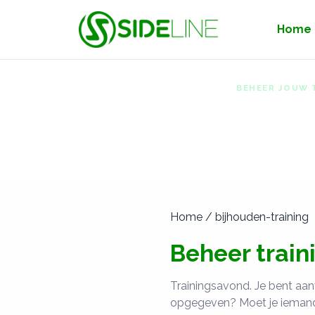
Home
BEHEER JOUW 
Behee
profe
Home / bijhouden-training
Beheer train
Trainingsavond. Je bent aan
opgegeven? Moet je iemand