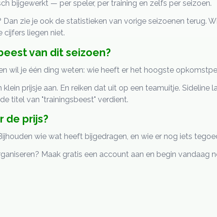
 bijgewerkt — per speler, per training en zelfs per seizoen.
? Dan zie je ook de statistieken van vorige seizoenen terug. Wie
 cijfers liegen niet.
sbeest van dit seizoen?
oen wil je één ding weten: wie heeft er het hoogste opkomst
ein prijsje aan. En reiken dat uit op een teamuitje. Sideline la
e titel van "trainingsbeest" verdient.
 de prijs?
. Bijhouden wie wat heeft bijgedragen, en wie er nog iets tegoe
rganiseren?
Maak gratis een account aan en begin vandaag n