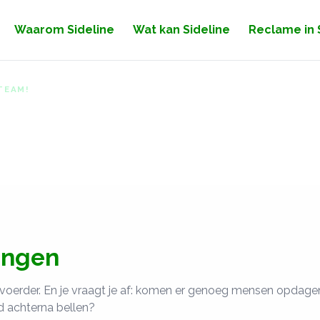
Waarom Sideline
Wat kan Sideline
Reclame in 
TEAM!
r je voetbalteam als ee
ssional
ingen
voerder. En je vraagt je af: komen er genoeg mensen opdagen
 achterna bellen?